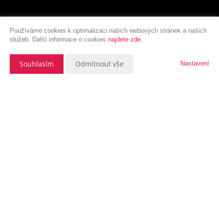
Používáme cookies k optimalizaci našich webových stránek a našich
služeb. Další informace o cookies
najdete zde
.
Souhlasím
Odmítnout vše
Nastavení
Popis nemovitosti
Pokud patříte mezi ty, kteří se rozhodli opustit
ruch města a současně být i v jeho blízkosti, tak
právě pro vás máme k prodeji tři stavební
pozemky v atraktivní a klidné části obce
Sedlnice
v okrese Nový Jičín. Pozemky mají
výměry
951 m², 1029 m² a 993 m²
.
Každý z nich
má navíc
podíl na příjezdové zpevněné