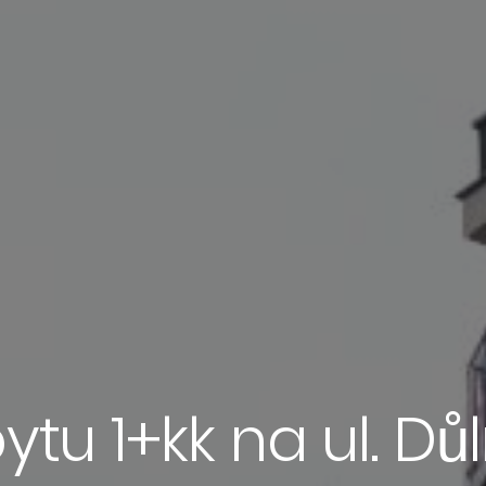
u 1+kk na ul. Důln