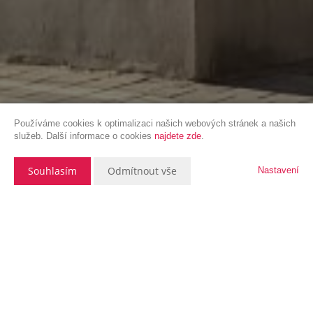
Používáme cookies k optimalizaci našich webových stránek a našich
služeb. Další informace o cookies
najdete zde
.
Souhlasím
Odmítnout vše
Nastavení
Popis nemovitosti
Nabízíme k pronájmu atraktivní obchodní prostor
o celkové výměře 224 m², situovaný na