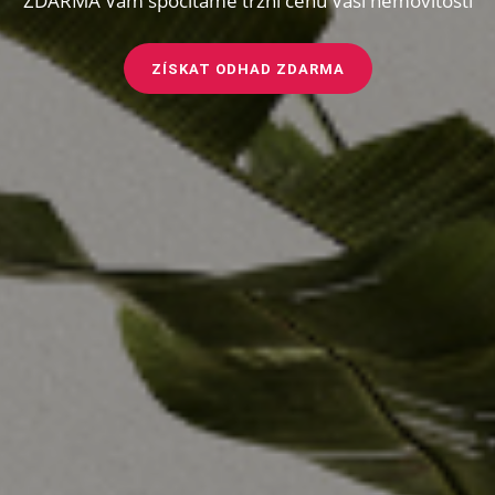
ZDARMA Vám spočítáme tržní cenu Vaší nemovitosti
ZÍSKAT ODHAD ZDARMA