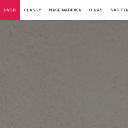
ÚVOD
ČLÁNKY
NAŠE NABÍDKA
O NÁS
NÁŠ TÝ