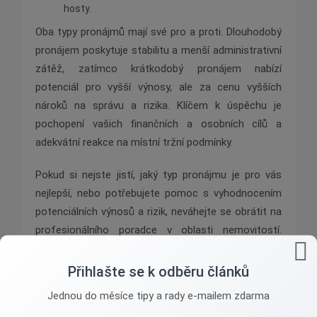
hosty.
Oba typy pronájmů mají své pro a proti. Dlouhodobý
pronájem poskytuje stabilitu a menší administrativní
zátěž, zatímco krátkodobý pronájem nabízí
potenciál pro vyšší výnosy, ale za cenu vyšších
nároků na správu a rizika. Klíčem k úspěchu je
pochopení vašich finančních a osobních cílů a
adekvátní reakce na místní tržní podmínky.
Pokud si nejste jistí, jaký typ pronájmu je pro vás
nejlepší, nebo potřebujete pomoc s vyhodnocením
potenciálních výnosů a rizik, neváhejte se obrátit na
profesionálního poradce v oblasti nemovitostí.
Výužít můžete například kontaktů na tomto webu.
Přihlašte se k odběru článků
Jednou do měsíce tipy a rady e-mailem zdarma