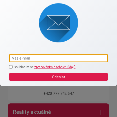
Advance reality s.r.o.
Spojení lidskosti a zkušeností.
Souhlasím se
zpracováním osobních údajů
Odeslat
radmila.hladna@advancereality.cz
+420 777 742 647
Reality aktuálně