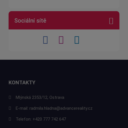
Sociální sítě
KONTAKTY
Mlýnská 2353/12, Ostrava
E-mail:
radmila.hladna@advancereality.cz
Telefon:
+420 777 742 647