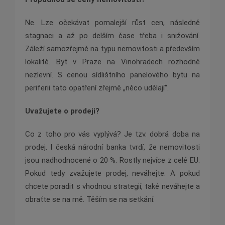
Ne. Lze očekávat pomalejší růst cen, následně
stagnaci a až po delším čase třeba i snižování.
Záleží samozřejmě na typu nemovitosti a především
lokalitě. Byt v Praze na Vinohradech rozhodně
nezlevní. S cenou sídlištního panelového bytu na
periferii tato opatření zřejmě „něco udělají“.
Uvažujete o prodeji?
Co z toho pro vás vyplývá? Je tzv. dobrá doba na
prodej. I česká národní banka tvrdí, že nemovitosti
jsou nadhodnocené o 20 %. Rostly nejvíce z celé EU.
Pokud tedy zvažujete prodej, neváhejte. A pokud
chcete poradit s vhodnou strategií, také neváhejte a
obraťte se na mě. Těším se na setkání.