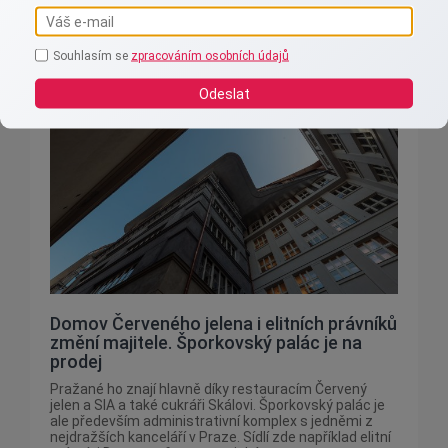
Reality aktuálně
Souhlasím se
zpracováním osobních údajů
Odeslat
Domov Červeného jelena i elitních právníků
změní majitele. Šporkovský palác je na
prodej
Pražané ho znají hlavně díky restauracím Červený
jelen a SIA a také cukráři Skálovi. Šporkovský palác je
ale především administrativní komplex s jedněmi z
nejdražších kanceláří v Praze. Sídlí zde například elitní