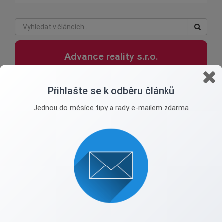
Advance reality s.r.o.
Spojení lidskosti a zkušeností.
Přihlašte se k odběru článků
Jednou do měsíce tipy a rady e-mailem zdarma
radmila.hladna@advancereality.cz
+420 777 742 647