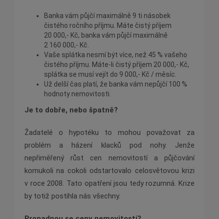
Banka vám půjčí maximálně 9 ti násobek
čistého ročního příjmu. Máte čistý příjem
20 000,- Kč, banka vám půjčí maximálně
2 160 000,- Kč.
Vaše splátka nesmí být více, než 45 % vašeho
čistého příjmu. Máte-li čistý příjem 20 000,- Kč,
splátka se musí vejít do 9 000,- Kč / měsíc.
Už delší čas platí, že banka vám nepůjčí 100 %
hodnoty nemovitosti.
Je to dobře, nebo špatně?
Žadatelé o hypotéku to mohou považovat za
problém a házení klacků pod nohy. Jenže
nepřiměřený růst cen nemovitostí a půjčování
komukoli na cokoli odstartovalo celosvětovou krizi
v roce 2008. Tato opatření jsou tedy rozumná. Krize
by totiž postihla nás všechny.
Propadnou se ceny nemovitostí?