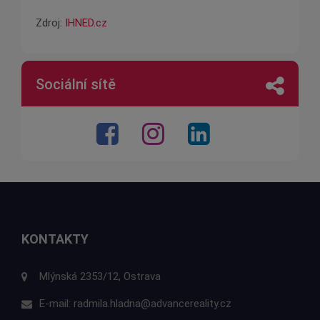
Zdroj:
IHNED.cz
Sociální sítě
KONTAKTY
Mlýnská 2353/12, Ostrava
E-mail:
radmila.hladna@advancereality.cz