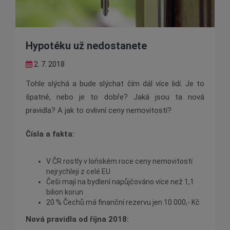
Hypotéku už nedostanete
2. 7. 2018
Tohle slýchá a bude slýchat čím dál více lidí. Je to
špatně, nebo je to dobře? Jaká jsou ta nová
pravidla? A jak to ovlivní ceny nemovitostí?
Čísla a fakta:
V ČR rostly v loňském roce ceny nemovitostí
nejrychleji z celé EU
Češi mají na bydlení napůjčováno více než 1,1
bilion korun
20 % Čechů má finanční rezervu jen 10 000,- Kč
Nová pravidla od října 2018: