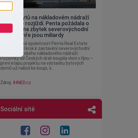
Stavba bytů na nákladovém nádraží
Žižkov se rozjíždí. Penta požádala o
povolení na zbytek severovýchodní
části, ve hře jsou miliardy
Developerská společnost Penta Real Estate
udělala další krok k zastavění severovýchodní
části žižkovského nákladového nádraží.
Pozemky od Českých drah koupila vloni v říjnu –
první etapu projektu na výstavbu bytových
domů už nabízí ke koupi, s...
Zdroj:
IHNED.cz
Sociální sítě