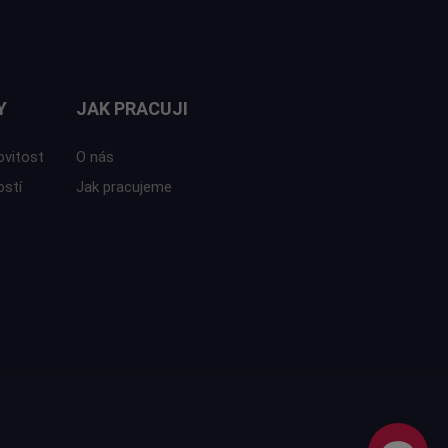
Y
JAK PRACUJI
ovitost
O nás
ostí
Jak pracujeme