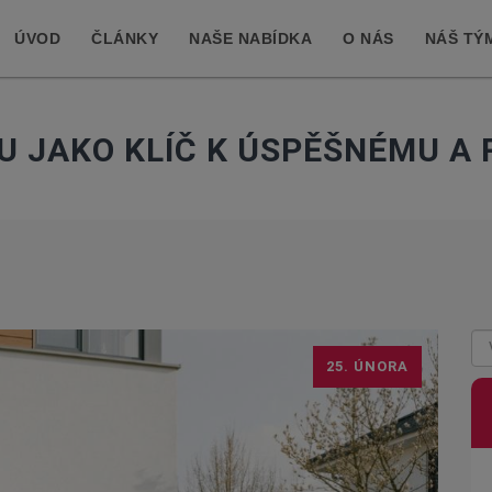
ÚVOD
ČLÁNKY
NAŠE NABÍDKA
O NÁS
NÁŠ TÝ
RU JAKO KLÍČ K ÚSPĚŠNÉMU A
25. ÚNORA