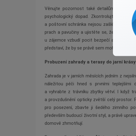
Věnujte pozornost také detailům, které se
psychologický dopad. Zkontrolujte, zda pl
a poštovní schránka nejsou zašlé či nakřivo
prach a pavučiny a ujistěte se, že opravdu sv
u zájemce vzbudí pocit bezpečí a důvěry. Kd
představí, že by se právě sem mohl každý de
Probuzení zahrady a terasy do jarní krásy
Zahrada je v jarních měsících jedním z nejsil
náležitou péči hned s prvními teplejšími d
a vyhrabte z trávníku zbytky větví. I když t
a provzdušnění opticky zvětší celý prostor
pro posezení, zbavte ji šedého zimního po
především budoucí životní styl, a právě upra
domově zhmotňují.