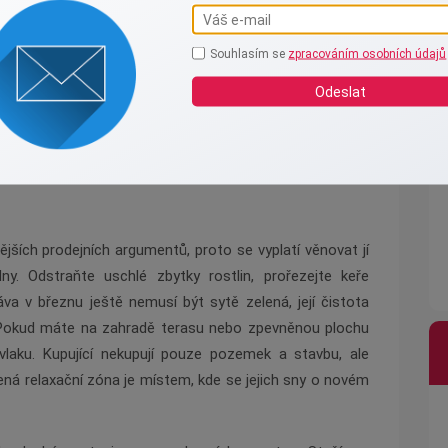
 zdají být drobnostmi, ale mají na zájemce obrovský
ot nepotřebuje opravu nátěru nebo zda domovní číslo
Souhlasím se
zpracováním osobních údajů
. Pokud máte u vstupu venkovní osvětlení, otřete z něj
Odeslat
ítí. Právě tyto maličkosti tvoří harmonický celek, který
yž návštěvník vidí upravený vstup, mnohem snadněji si
n vracet domů.
nějších prodejních argumentů, proto se vyplatí věnovat jí
ny. Odstraňte uschlé zbytky rostlin, prořezejte keře
ráva v březnu ještě nemusí být sytě zelená, její čistota
. Pokud máte na zahradě terasu nebo zpevněnou plochu
vlaku. Kupující nekupují pouze pozemek a stavbu, ale
vená relaxační zóna je místem, kde se jejich sny o novém