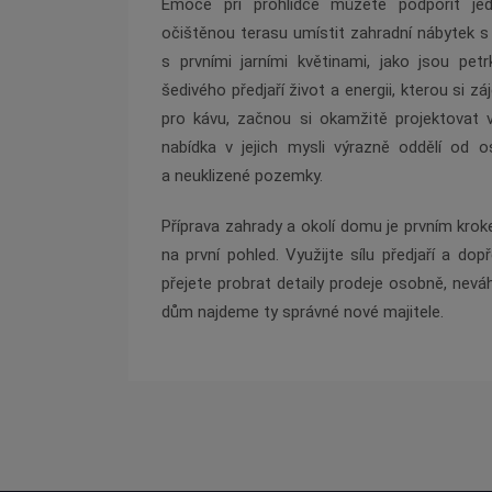
Emoce při prohlídce můžete podpořit je
očištěnou terasu umístit zahradní nábytek s 
s prvními jarními květinami, jako jsou pe
šedivého předjaří život a energii, kterou si 
pro kávu, začnou si okamžitě projektovat 
nabídka v jejich mysli výrazně oddělí od o
a neuklizené pozemky.
Příprava zahrady a okolí domu je prvním kro
na první pohled. Využijte sílu předjaří a do
přejete probrat detaily prodeje osobně, nev
dům najdeme ty správné nové majitele.