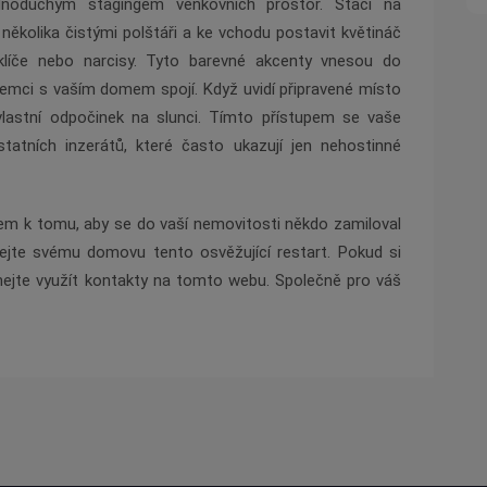
dnoduchým stagingem venkovních prostor. Stačí na
několika čistými polštáři a ke vchodu postavit květináč
trklíče nebo narcisy. Tyto barevné akcenty vnesou do
zájemci s vaším domem spojí. Když uvidí připravené místo
vlastní odpočinek na slunci. Tímto přístupem se vaše
statních inzerátů, které často ukazují jen nehostinné
kem k tomu, aby se do vaší nemovitosti někdo zamiloval
přejte svému domovu tento osvěžující restart. Pokud si
áhejte využít kontakty na tomto webu. Společně pro váš