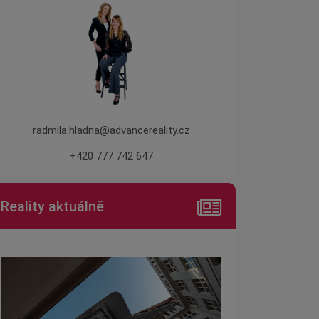
radmila.hladna@advancereality.cz
+420 777 742 647
Reality aktuálně