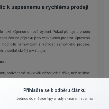
klíč k úspěšnému a rychlému prodeji
 ale také zájemce o nové bydlení. Pokud plánujete prodej
ální čas na přípravu jeho venkovních prostor. Upravená
t hodnotu nemovitosti i rychlost samotného prodeje.
iér a udělat skvělý první dojem.
radu
omu, podvědomě si vytváří názor ještě dříve, než stiskne
chodu je první vizitkou, která vypovídá o tom, jak pečlivě
 bývají chodníky často znečištěné nánosem soli, blátem
Přihlašte se k odběru článků
 a přístupová cesta prokoukne k nepoznání. Čistý povrch
Jednou do měsíce tipy a rady e-mailem zdarma
signál, že dům je v dobrých rukou a nevyžaduje okamžité