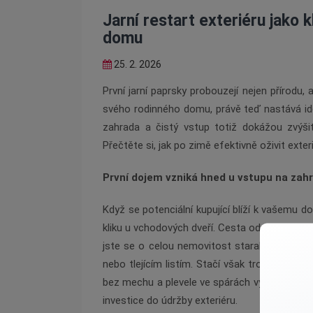
Jarní restart exteriéru jako 
domu
25. 2. 2026
První jarní paprsky probouzejí nejen přírodu,
svého rodinného domu, právě teď nastává ide
zahrada a čistý vstup totiž dokážou zvýši
Přečtěte si, jak po zimě efektivně oživit exter
První dojem vzniká hned u vstupu na zah
Když se potenciální kupující blíží k vašemu d
kliku u vchodových dveří. Cesta od branky ke v
jste se o celou nemovitost starali. Po zimě
nebo tlejícím listím. Stačí však trocha času
bez mechu a plevele ve spárách vysílá jasný 
investice do údržby exteriéru.