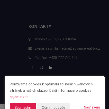
KONTAKTY
Mlýnská 2353/12, Ostrava
E-mail:
radmila.hladna@advancereality.cz
Telefon:
+420 777 742 647
Používáme cookies k optimalizaci našich webových
stránek a našich služeb. Další informace o cookies
najdete zde
.
Nastavení
Souhlasím
Odmítnout vše