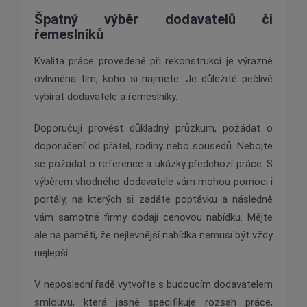
Špatný výběr dodavatelů či
řemeslníků
Kvalita práce provedené při rekonstrukci je výrazně
ovlivněna tím, koho si najmete. Je důležité pečlivě
vybírat dodavatele a řemeslníky.
Doporučuji provést důkladný průzkum, požádat o
doporučení od přátel, rodiny nebo sousedů. Nebojte
se požádat o reference a ukázky předchozí práce. S
výběrem vhodného dodavatele vám mohou pomoci i
portály, na kterých si zadáte poptávku a následně
vám samotné firmy dodají cenovou nabídku. Mějte
ale na paměti, že nejlevnější nabídka nemusí být vždy
nejlepší.
V neposlední řadě vytvořte s budoucím dodavatelem
smlouvu, která jasně specifikuje rozsah práce,