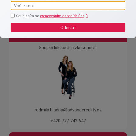
Souhlasím se
zpracováním osobních údajů
Odeslat
Advance reality s.r.o.
Spojení lidskosti a zkušeností.
radmila.hladna@advancereality.cz
+420 777 742 647