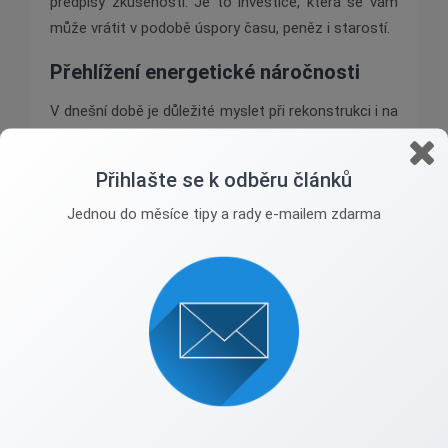
předpisy zkušenosti. Je to investice, která se vám
může vrátit v podobě úspory času, peněz i starostí.
Přehlížení energetické náročnosti
V dnešní době je důležité myslet při rekonstrukci i na
energetickou efektivitu. Modernizace systémů
vytápění, izolace nebo výměna oken mohou přinést
Přihlašte se k odběru článků
významné úspory nákladů v dlouhodobém
Jednou do měsíce tipy a rady e-mailem zdarma
horizontu.
Při rekonstrukci nemovitosti se zaměřte na zlepšení
energetické náročnosti. To vede nejen ke zvýšení
hodnoty nemovitosti, ale také k ochraně životního
prostředí. Investice do energetické náročnosti se
vám vrátí i v podobě nižších nákladů na vytápění a
chlazení. Je to krok, který stojí za to zvážit.