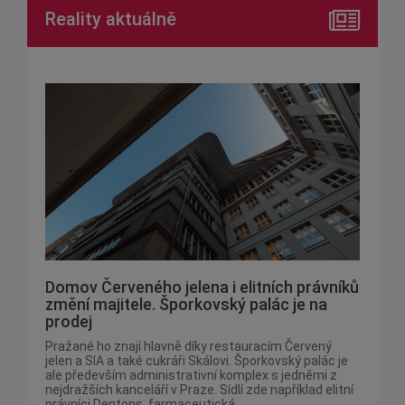
Reality aktuálně
Domov Červeného jelena i elitních právníků
změní majitele. Šporkovský palác je na
prodej
Pražané ho znají hlavně díky restauracím Červený
jelen a SIA a také cukráři Skálovi. Šporkovský palác je
ale především administrativní komplex s jedněmi z
nejdražších kanceláří v Praze. Sídlí zde například elitní
právníci Dentons, farmaceutická...