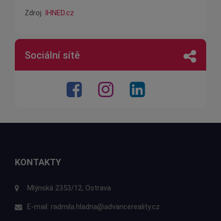
Zdroj:
IHNED.cz
Sociální sítě
KONTAKTY
Mlýnská 2353/12, Ostrava
E-mail:
radmila.hladna@advancereality.cz