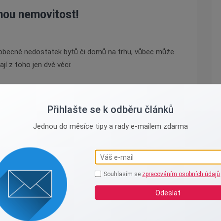
ou nemovitost!
šeobecně nedostatek bytů či domů na trhu, vůbec může
í z toho jen dvě věci:
Přihlašte se k odběru článků
Jednou do měsíce tipy a rady e-mailem zdarma
nceláře, špatný marketink můžete s vysokou
grafie, poutavý popis, týdny běží a nikdo se vám na byt
jní cenu?
Souhlasím se
zpracováním osobních údajů
ategii prodeje. A to „Zkusím, a když to nepůjde,
Odeslat
 při koupi vyjednávají o ceně. Problém nastane až v
ný realitě.