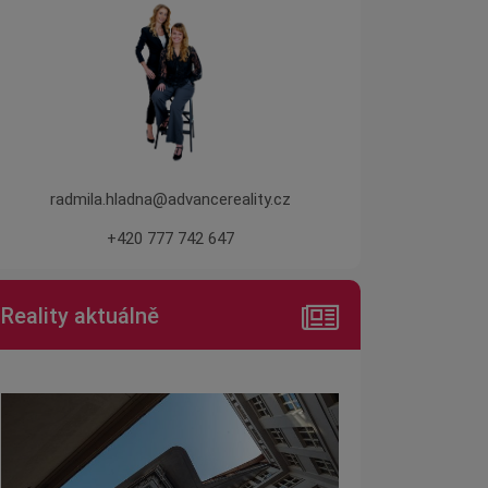
radmila.hladna@advancereality.cz
+420 777 742 647
Reality aktuálně