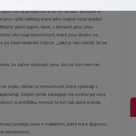
ytu má na prodej čas a nic ho netlačí. Bohužel si
jsou vyšší náklady, které jeho majitel musí snášet.
. Musíte platit nájem, daně, v domech přes zimu
ěchto věcí mají nemovitosti, které jsou dlouho na
 se po čase neubrání otázce: „Jaký je tam háček, že se
tomu, že začne snižovat cenu. Ani na tom není nic
í ve zvyku všímat si nemovitostí, které vyčnívají z
matují. Stejně rychle zareagují i na změnu její ceny.
hodnout si prohlídku, nemusí to být tak úplně pravda.
.
tovací prodejní cenu s makléřem, který má k dispozici
ch nemovitostí.