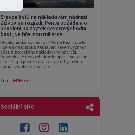
Stavba bytů na nákladovém nádraží
Žižkov se rozjíždí. Penta požádala o
povolení na zbytek severovýchodní
části, ve hře jsou miliardy
Developerská společnost Penta Real Estate
udělala další krok k zastavění severovýchodní
části žižkovského nákladového nádraží.
Pozemky od Českých drah koupila vloni v říjnu –
první etapu projektu na výstavbu bytových
domů už nabízí ke koupi, s...
Zdroj:
IHNED.cz
Sociální sítě