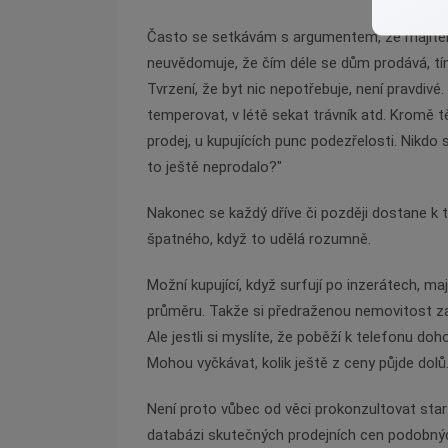
Často se setkávám s argumentem, že majitel b
neuvědomuje, že čím déle se dům prodává, tím 
Tvrzení, že byt nic nepotřebuje, není pravdivé
temperovat, v létě sekat trávník atd. Kromě t
prodej, u kupujících punc podezřelosti. Nikdo
to ještě neprodalo?"
Nakonec se každý dříve či později dostane k 
špatného, když to udělá rozumně.
Možní kupující, když surfují po inzerátech, maj
průměru. Takže si předraženou nemovitost zapa
Ale jestli si myslíte, že poběží k telefonu do
Mohou vyčkávat, kolik ještě z ceny půjde dolů
Není proto vůbec od věci prokonzultovat star
databázi skutečných prodejních cen podobný