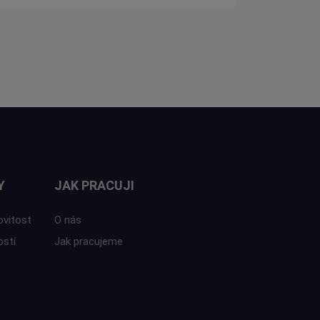
Y
JAK PRACUJI
ovitost
O nás
ostí
Jak pracujeme