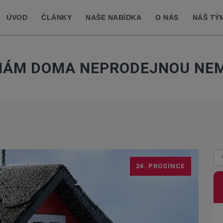
ÚVOD
ČLÁNKY
NAŠE NABÍDKA
O NÁS
NÁŠ TÝ
MÁM DOMA NEPRODEJNOU NEM
24. PROSINCE