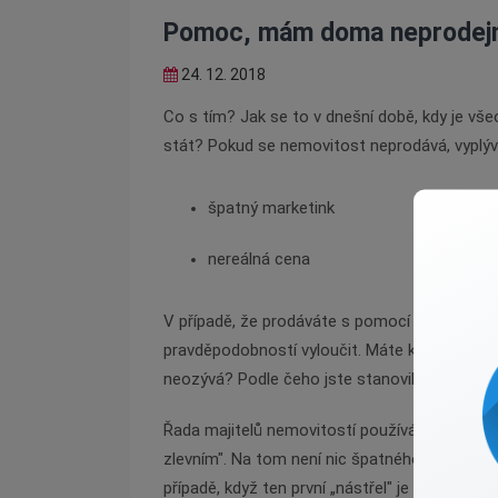
Pomoc, mám doma neprodejn
24. 12. 2018
Co s tím? Jak se to v dnešní době, kdy je v
stát? Pokud se nemovitost neprodává, vyplývaj
špatný marketink
nereálná cena
V případě, že prodáváte s pomocí realitní ka
pravděpodobností vyloučit. Máte kvalitní foto
neozývá? Podle čeho jste stanovili jeho prode
Řada majitelů nemovitostí používá stejnou str
zlevním". Na tom není nic špatného, Češi rádi
případě, když ten první „nástřel" je příliš vzdále