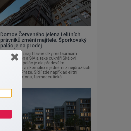
Domov Červeného jelena i elitních
právníků změní majitele. Šporkovský
palác je na prodej
Pražané ho znají hlavně díky restauracím
Červený jelen a SIA a také cukráři Skálovi.
Šporkovský palác je ale především
administrativní komplex s jedněmi z nejdražších
kanceláří v Praze. Sídlí zde například elitní
právníci Dentons, farmaceutická...