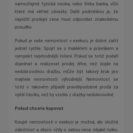
samozřejmě fyzická osoba, nebo třeba banka, vůči
které má věřitel závazky. Další podmínkou je, že
nejnižší prodejní cena musí odpovídat znaleckému
posudku.
Pokud je vaše nemovitost v exekuci, je dobré začít
jednat rychle. Spojit se s makléřem a právníkem a
vymyslet nejvhodnější řešení. Pokud se totiž podaří
dojednat a realizovat prodej dříve, než dojde na
nedobrovolnou dražbu, může být takový krok pro
majitele nemovitostí výhodnější. Nemovitost se
totiž v takovém případě pravděpodobně prodá za
vyšší částku, než by vzešla z dražby nedobrovolné.
Pokud chcete kupovat
Koupě nemovitosti v exekuci je možná, ale složitá
záležitost a skoro vždy s sebou nese nějaké riziko.