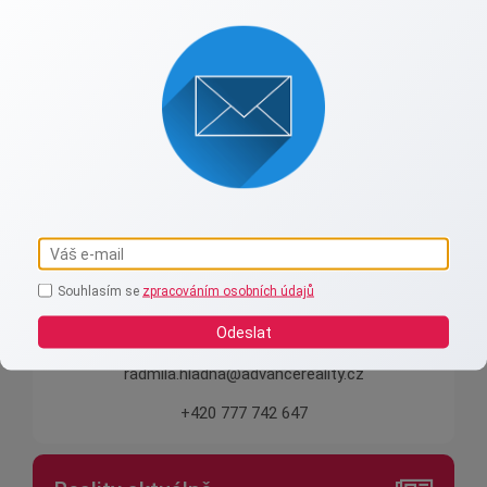
Advance reality s.r.o.
Spojení lidskosti a zkušeností.
Souhlasím se
zpracováním osobních údajů
Odeslat
radmila.hladna@advancereality.cz
+420 777 742 647