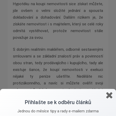
Hypotéku na koupi nemovitosti sice získat můžete,
jde ovšem o velmi složité jednání a spousta
dokladování a dohadování. Dalším rizikem je, že
získáte nemovitost i s majitelem, který se celé roky
odmítá vystěhovat, protože nemovitost stále
považuje za svou.
S dobrým realitním makléřem, odborně sestavenými
smlouvami a se základní znalostí práv a povinností
obou stran, tedy prodávajícího i kupujícího, tady ale
existuje šance, že koupí nemovitosti v exekuci
nějaké ty peníze ušetříte. Neděláte nic
protizákonného, a navíc si můžete ověřit svoji
schopnost flexibilně reagovat v dané situaci a hledat
optimální a správná řešení.
Přihlašte se k odběru článků
Jednou do měsíce tipy a rady e-mailem zdarma