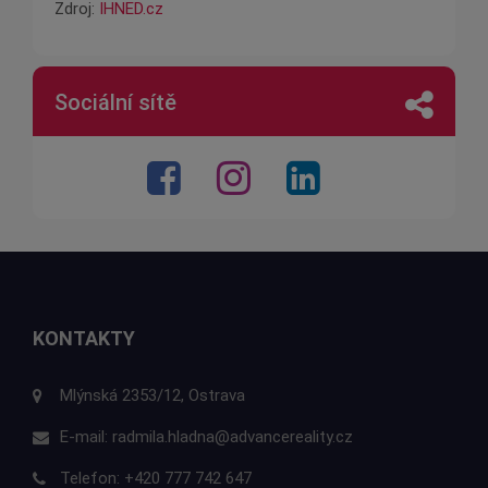
Zdroj:
IHNED.cz
Sociální sítě
KONTAKTY
Mlýnská 2353/12, Ostrava
E-mail:
radmila.hladna@advancereality.cz
Telefon:
+420 777 742 647